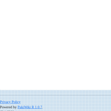
Privacy Policy
Powered by
PukiWiki R 1.0.7
.