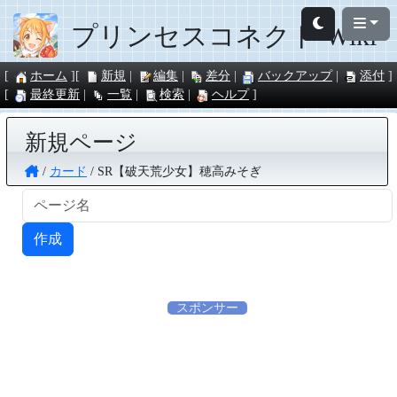
プリンセスコネクト Wiki
ホーム
新規
編集
差分
バックアップ
添付
最終更新
一覧
検索
ヘルプ
新規ページ
カード
SR【破天荒少女】穂高みそぎ
スポンサー